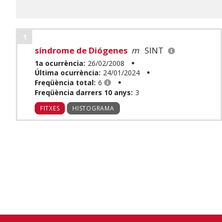
1
síndrome de Diógenes
m
SINT
1a ocurrència:
26/02/2008
Última ocurrència:
24/01/2024
Freqüència total:
6
Freqüència darrers 10 anys:
3
FITXES
HISTOGRAMA