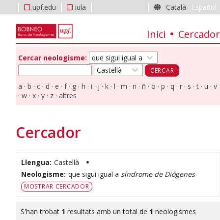
upf.edu
iula
Català
·
Español
Inici
Cercador
Cercar neologisme:
a
b
c
d
e
f
g
h
i
j
k
l
m
n
ñ
o
p
q
r
s
t
u
v
w
x
y
z
altres
Cercador
Llengua:
Castellà
Neologisme:
que sigui igual a
síndrome de Diógenes
MOSTRAR CERCADOR
S'han trobat
1
resultats amb un total de
1
neologismes